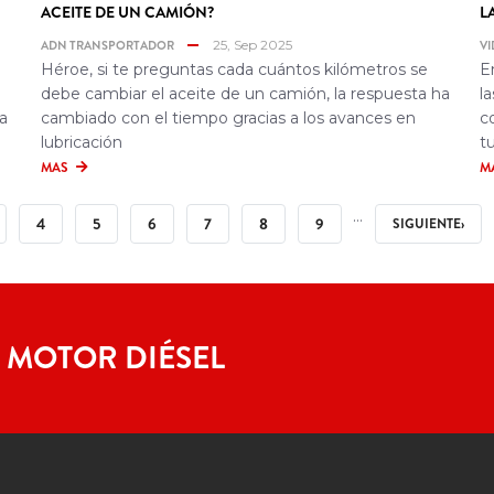
ACEITE DE UN CAMIÓN?
L
ADN TRANSPORTADOR
25, Sep 2025
VI
Héroe, si te preguntas cada cuántos kilómetros se
E
debe cambiar el aceite de un camión, la respuesta ha
l
a
cambiado con el tiempo gracias a los avances en
c
lubricación
t
MAS
M
GINA
PÁGINA
PÁGINA
PÁGINA
PÁGINA
PÁGINA
PÁGINA
…
SIGUIENTE
4
5
6
7
8
9
SIGUIENTE›
PÁGINA
 MOTOR DIÉSEL