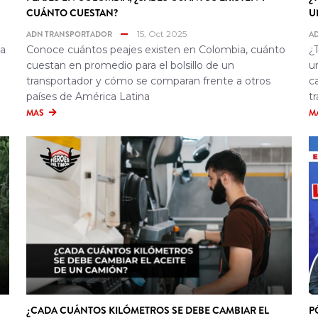
CUÁNTO CUESTAN?
U
ADN TRANSPORTADOR
15, Oct 2025
A
 a
Conoce cuántos peajes existen en Colombia, cuánto
¿
cuestan en promedio para el bolsillo de un
u
transportador y cómo se comparan frente a otros
c
países de América Latina
t
MAS
M
¿CADA CUÁNTOS KILÓMETROS SE DEBE CAMBIAR EL
P