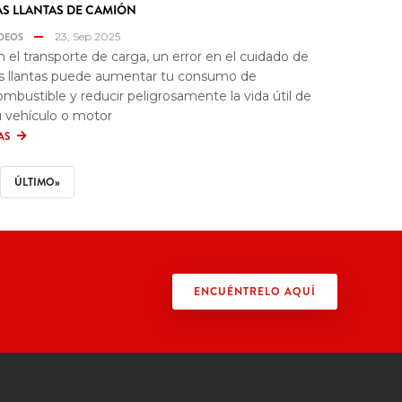
AS LLANTAS DE CAMIÓN
DEOS
23, Sep 2025
n el transporte de carga, un error en el cuidado de
as llantas puede aumentar tu consumo de
ombustible y reducir peligrosamente la vida útil de
u vehículo o motor
AS
ÚLTIMA
ÚLTIMO»
PÁGINA
ENCUÉNTRELO AQUÍ