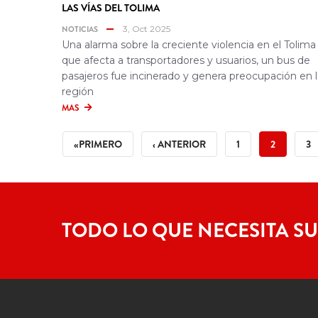
LAS VÍAS DEL TOLIMA
NOTICIAS
3, Oct 2025
Una alarma sobre la creciente violencia en el Tolima
que afecta a transportadores y usuarios, un bus de
pasajeros fue incinerado y genera preocupación en l
región
MAS
PAGINACIÓN
PRIMERA
PÁGINA
PÁGINA
PÁGINA
PÁ
«PRIMERO
‹ ANTERIOR
1
2
3
PÁGINA
ANTERIOR
ACTUAL
TODO LO QUE NECESITA SU