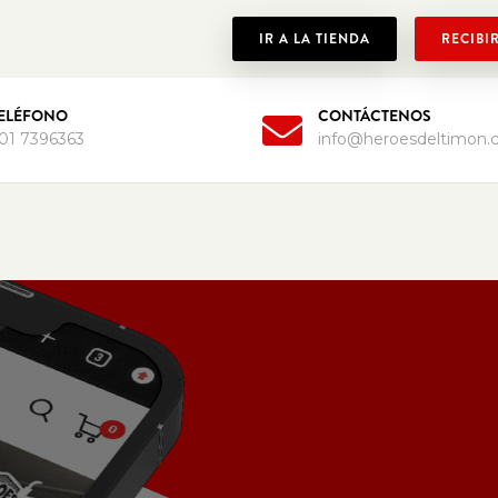
IR A LA TIENDA
RECIBI
ELÉFONO
CONTÁCTENOS
01 7396363
info@heroesdeltimon