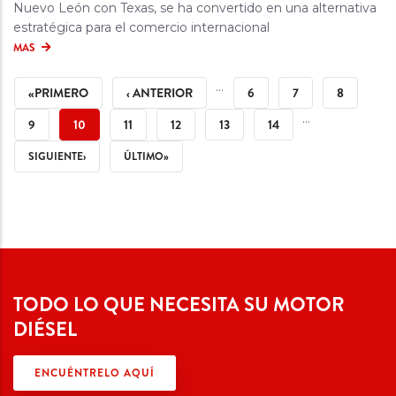
Nuevo León con Texas, se ha convertido en una alternativa
estratégica para el comercio internacional
MAS
PAGINACIÓN
PRIMERA
PÁGINA
…
PÁGINA
PÁGINA
PÁGINA
«PRIMERO
‹ ANTERIOR
6
7
8
PÁGINA
ANTERIOR
PÁGINA
PÁGINA
PÁGINA
PÁGINA
PÁGINA
PÁGINA
…
9
10
11
12
13
14
ACTUAL
SIGUIENTE
ÚLTIMA
SIGUIENTE›
ÚLTIMO»
PÁGINA
PÁGINA
TODO LO QUE NECESITA SU MOTOR
DIÉSEL
ENCUÉNTRELO AQUÍ