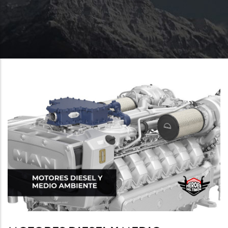
SOBRESCRIBIR
ENLACES
DE
AYUDA
A
LA
NAVEGACIÓN