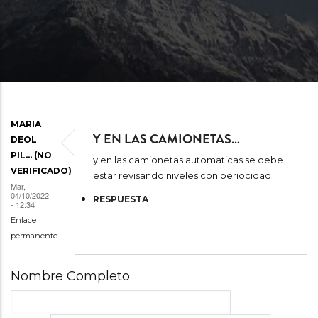
SOBRESCRIBIR
ENLACES
DE
AYUDA
A
MARIA
LA
Y EN LAS CAMIONETAS…
DEOL
NAVEGACIÓN
PIL… (NO
y en las camionetas automaticas se debe
VERIFICADO)
estar revisando niveles con periocidad
Mar,
04/10/2022
RESPUESTA
- 12:34
Enlace
permanente
Nombre Completo