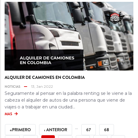
ALQUILER DE CAMIONES EN COLOMBIA
NOTICIAS
13, Jan 2022
Seguramente al pensar en la palabra renting se le viene a la
cabeza el alquiler de autos de una persona que viene de
viajes o a trabajar en una ciudad...
MAS
PAGINACIÓN
PRIMERA
PÁGINA
…
PÁGINA
PÁGINA
«PRIMERO
‹ ANTERIOR
67
68
PÁGINA
ANTERIOR